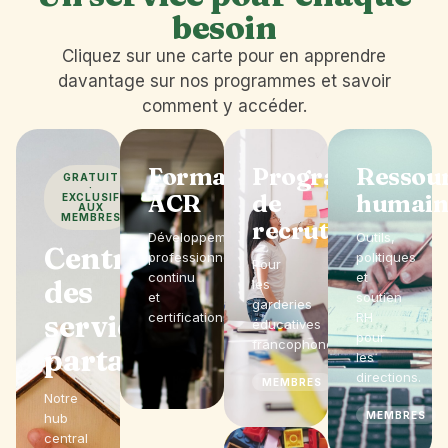
besoin
Cliquez sur une carte pour en apprendre
davantage sur nos programmes et savoir
comment y accéder.
Formations
Programme
Ressou
GRATUIT
·
ACR
de
humain
EXCLUSIF
AUX
MEMBRES
recrutement
Développement
Outils,
Centre
professionnel
politiques
Pour
continu
et
des
les
et
soutien
garderies
services
certifications.
RH
éducatives
pour
francophones.
partagés
les
directions.
MEMBRES
Notre
MEMBRES
hub
central