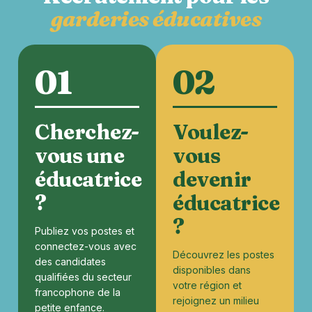
garderies éducatives
01
02
Cherchez-
Voulez-
vous une
vous
éducatrice
devenir
?
éducatrice
?
Publiez vos postes et
connectez-vous avec
Découvrez les postes
des candidates
disponibles dans
qualifiées du secteur
votre région et
francophone de la
rejoignez un milieu
petite enfance.