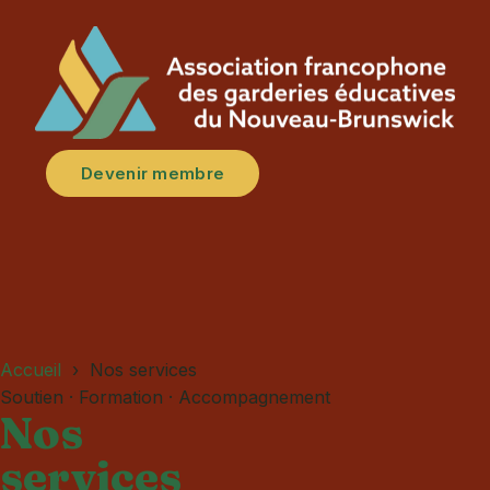
Devenir membre
Accueil
› Nos services
Soutien · Formation · Accompagnement
Nos
services