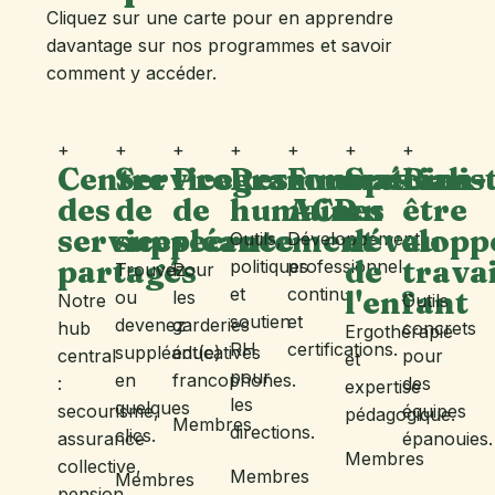
Cliquez sur une carte pour en apprendre
davantage sur nos programmes et savoir
comment y accéder.
+
+
+
+
+
+
+
Centre
Service
Programme
Ressources
Formations
Spécialis
Bien-
des
de
de
humaines
ACR
en
être
services
suppléance
recrutement
dévelop
au
Outils,
Développement
partagés
de
travai
politiques
professionnel
Trouvez
Pour
et
continu
l'enfant
ou
les
Notre
Outils
soutien
et
devenez
garderies
hub
concrets
Ergothérapie
RH
certifications.
suppléant(e)
éducatives
central
pour
et
pour
en
francophones.
:
des
expertise
les
quelques
secourisme,
équipes
pédagogique.
Membres
directions.
clics.
assurance
épanouies.
Membres
collective,
Membres
Membres
pension,