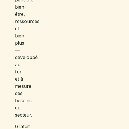
bien-
être,
ressources
et
bien
plus
—
développé
au
fur
et à
mesure
des
besoins
du
secteur.
Gratuit