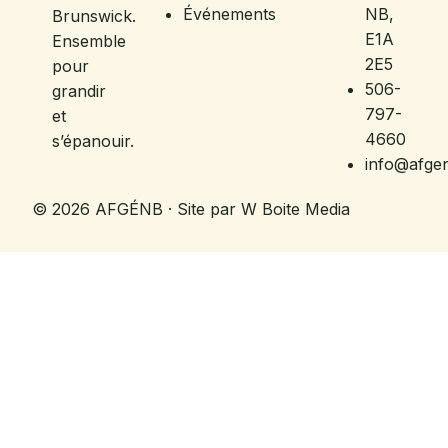
Événements
NB,
Brunswick.
E1A
Ensemble
2E5
pour
506-
grandir
797-
et
4660
s’épanouir.
info@afge
© 2026 AFGÉNB · Site par W Boite Media